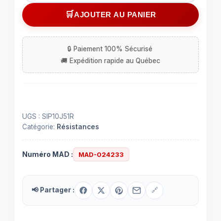
Ensemble
AJOUTER AU PANIER
de
9
résistances
SIP
51
Ohms
UGS :
SIP10J51R
Catégorie:
Résistances
Numéro MAD :
MAD-024233
📢 Partager :
🔗