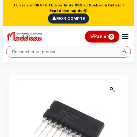
⚡ Livraison GRATUITE à partir de 99$ au Québec & Ontario !
Expédition rapide 📦
👤
MON COMPTE
🛒
Panier
0
🔍