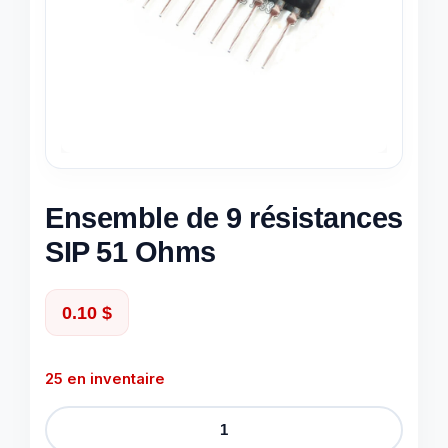
Ensemble de 9 résistances
SIP 51 Ohms
0.10
$
25 en inventaire
quantité
de