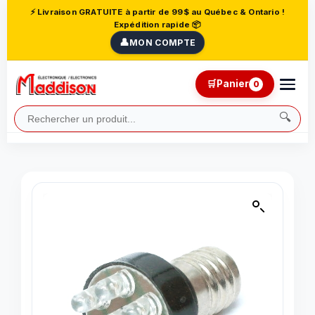
⚡ Livraison GRATUITE à partir de 99$ au Québec & Ontario !
Expédition rapide 📦
👤
MON COMPTE
🛒
Panier
0
🔍