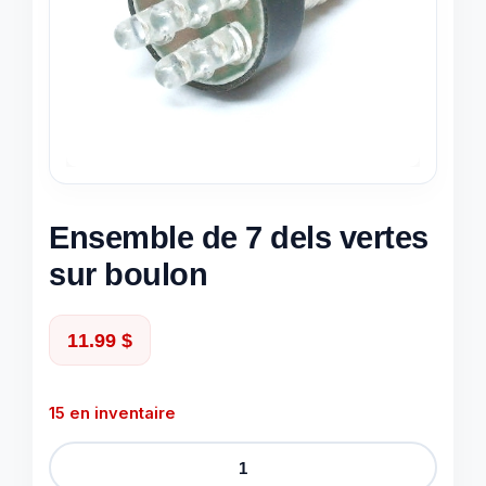
Ensemble de 7 dels vertes
sur boulon
11.99
$
15 en inventaire
quantité
de