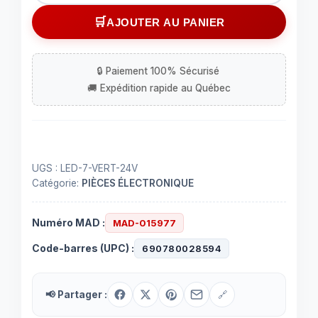
Ensemble
AJOUTER AU PANIER
de
7
dels
vertes
sur
boulon
UGS :
LED-7-VERT-24V
Catégorie:
PIÈCES ÉLECTRONIQUE
Numéro MAD :
MAD-015977
Code-barres (UPC) :
690780028594
📢 Partager :
🔗