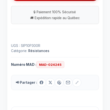
5
résistances
SIP
300
Ohms
UGS :
SIP10P300R
Catégorie:
Résistances
Numéro MAD :
MAD-024245
📢 Partager :
🔗