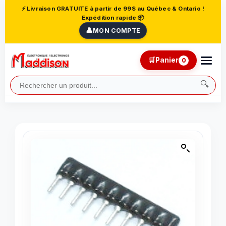
⚡ Livraison GRATUITE à partir de 99$ au Québec & Ontario !
Expédition rapide 📦
👤
MON COMPTE
🛒
Panier
0
🔍