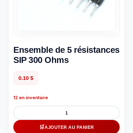
Ensemble de 5 résistances
SIP 300 Ohms
0.10
$
12 en inventaire
quantité
de
Ensemble
AJOUTER AU PANIER
de