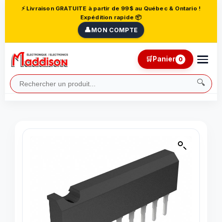
⚡ Livraison GRATUITE à partir de 99$ au Québec & Ontario !
Expédition rapide 📦
👤
MON COMPTE
🛒
Panier
0
🔍