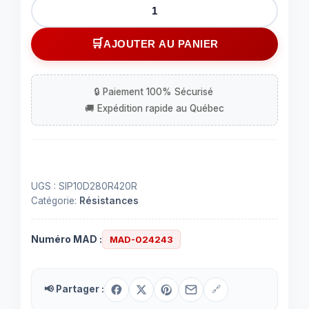
quantité
de
Ensemble
AJOUTER AU PANIER
de
14
résistances
SIP
de
280
et
420
UGS :
SIP10D280R420R
Ohms
Catégorie:
Résistances
Numéro MAD :
MAD-024243
📢 Partager :
🔗