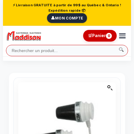
⚡ Livraison GRATUITE à partir de 99$ au Québec & Ontario !
Expédition rapide 📦
👤
MON COMPTE
🛒
Panier
0
🔍