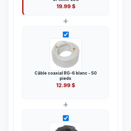
19.99
$
+
Câble coaxial RG-6 blanc - 50
pieds
12.99
$
+