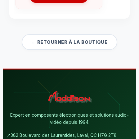
← RETOURNER À LA BOUTIQUE
Expert en composants électroniques et solutions audio-
vidéo depuis 1994.
📍
382 Boulevard des Laurentides, Laval, QC H7G 2T8