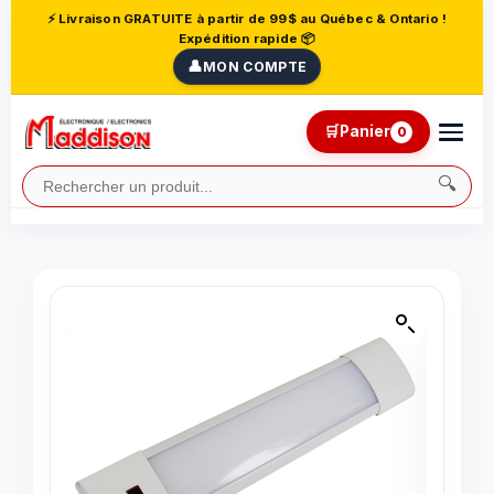
⚡ Livraison GRATUITE à partir de 99$ au Québec & Ontario !
Expédition rapide 📦
👤
MON COMPTE
🛒
Panier
0
🔍