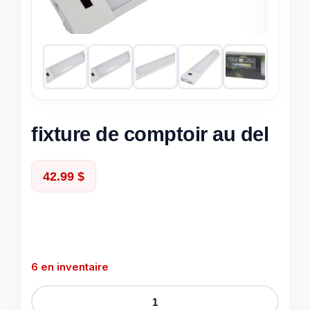
fixture de comptoir au del
42.99
$
6 en inventaire
quantité