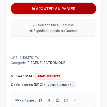
de
fixture
AJOUTER AU PANIER
de
comptoir
au
del
UGS :
U19MTK12W
Catégorie:
PIÈCES ÉLECTRONIQUE
Numéro MAD :
MAD-030835
Code-barres (UPC) :
773270005579
📢 Partager :
🔗