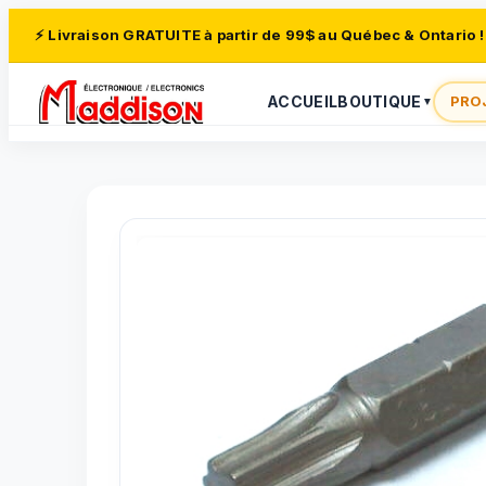
⚡ Livraison GRATUITE à partir de 99$ au Québec & Ontario !
ACCUEIL
BOUTIQUE
PRO
▼