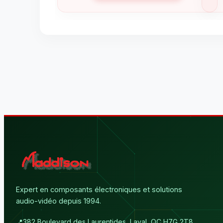
Expert en composants électroniques et solutions
audio-vidéo depuis 1994.
📍
382 Boulevard des Laurentides, Laval, QC H7G 2T8