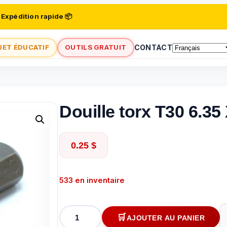
 Expédition rapide 📦
JET ÉDUCATIF
OUTILS GRATUIT
CONTACT
Douille torx T30 6.35
0.25
$
533 en inventaire
quantité
AJOUTER AU PANIER
de