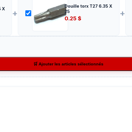
Douille torx T27 6.35 X
+
+
25
0.25
$
🛒 Ajouter les articles sélectionnés