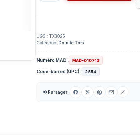
Douille
torx
T30
6.35
X
UGS :
TX3025
Catégorie:
Douille Torx
25
Numéro MAD :
MAD-010713
Code-barres (UPC) :
2554
📢 Partager :
🔗