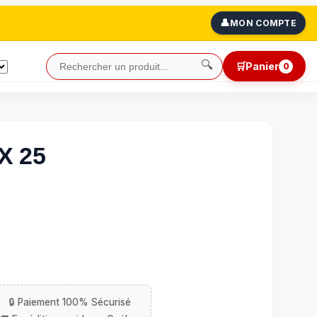
👤
MON COMPTE
🔍
🛒
Panier
0
 X 25