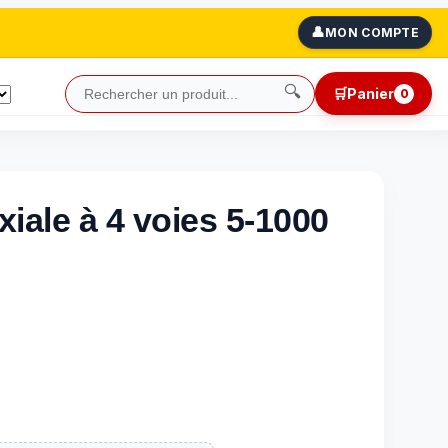
👤
MON COMPTE
🔍
🛒
Panier
0
xiale à 4 voies 5-1000