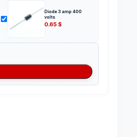
Diode 3 amp 400
volts
0.65
$