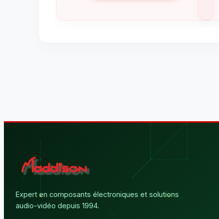
Expert en composants électroniques et solutions
audio-vidéo depuis 1994.