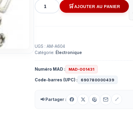
quantité
AJOUTER AU PANIER
de
Diviseur
de
ligne
coaxiale
à
UGS :
AM-A604
Catégorie:
Électronique
4
voies
5-
Numéro MAD :
MAD-001431
1000
Code-barres (UPC) :
690780000439
Mhz
📢 Partager :
🔗