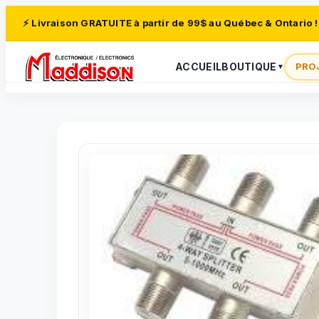
⚡ Livraison GRATUITE à partir de 99$ au Québec & Ontario !
ACCUEIL
BOUTIQUE
PRO
▼