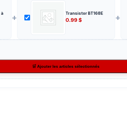
 à
Transistor BT168E
+
+
0.99
$
🛒 Ajouter les articles sélectionnés