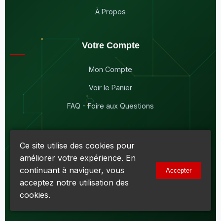
À Propos
Votre Compte
Mon Compte
Voir le Panier
FAQ - Foire aux Questions
Ce site utilise des cookies pour
améliorer votre expérience. En
© 2026
Maddison Électronique Inc.
Tous droits réservés.
continuant à naviguer, vous
Accepter
Politique de confidentialité & Cookies
|
Conditions d'utilisation
acceptez notre utilisation des
Numéro d'entreprise du Québec (NEQ) :
1144606069
• TPS :
R138919030RT0001 • TVQ : 10-1702-3051TQ0001
cookies.