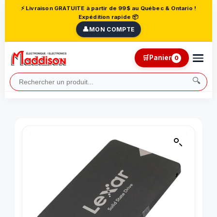
⚡ Livraison GRATUITE à partir de 99$ au Québec & Ontario !
Expédition rapide 📦
👤
MON COMPTE
🛒
Panier
0
🔍