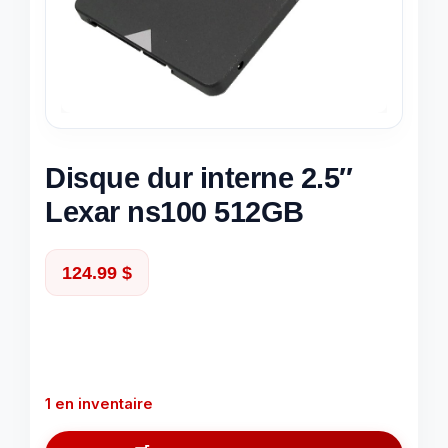
Disque dur interne 2.5″
Lexar ns100 512GB
124.99
$
1 en inventaire
quantité