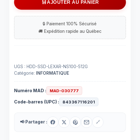
AJOUTER AU PANIER
de
Disque
dur
interne
2.5"
Lexar
ns100
512GB
UGS :
HDD-SSD-LEXAR-NS100-512G
Catégorie:
INFORMATIQUE
Numéro MAD :
MAD-030777
Code-barres (UPC) :
843367116201
📢 Partager :
🔗