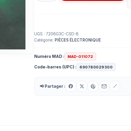
Del
vert
clignotant
5
mm
UGS :
7206G3C-CSD-B
Catégorie:
PIÈCES ÉLECTRONIQUE
-
3
Volts
Numéro MAD :
MAD-011072
Code-barres (UPC) :
690780029300
📢 Partager :
🔗