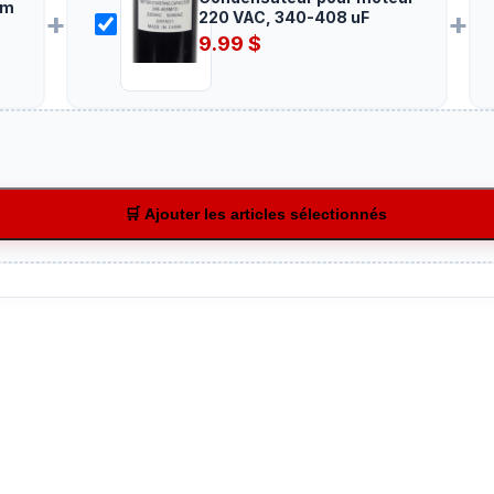
mm
+
+
220 VAC, 340-408 uF
9.99
$
🛒 Ajouter les articles sélectionnés