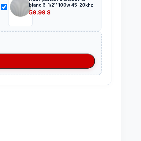
blanc 6-1/2'' 100w 45-20khz
59.99
$