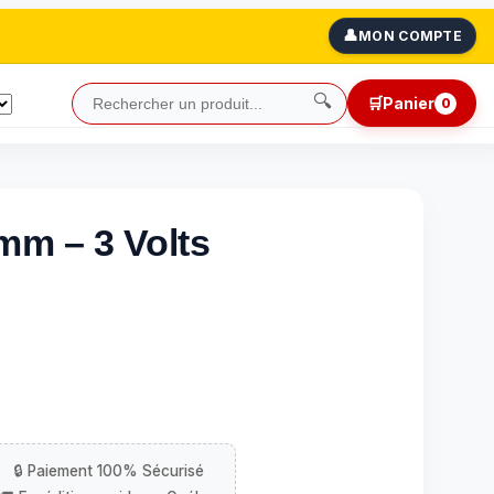
👤
MON COMPTE
🔍
🛒
Panier
0
 mm – 3 Volts