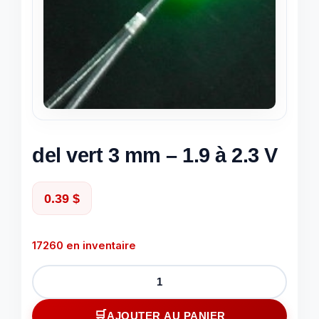
del vert 3 mm – 1.9 à 2.3 V
0.39
$
17260 en inventaire
quantité
de
del
AJOUTER AU PANIER