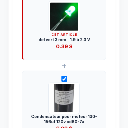
CET ARTICLE
del vert 3 mm - 1.9 à 2.3 V
0.39
$
+
Condensateur pour moteur 130-
156uf 120v cd60-7a