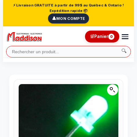
⚡ Livraison GRATUITE à partir de 99$ au Québec & Ontario !
Expédition rapide 📦
👤
MON COMPTE
🛒
Panier
0
🔍