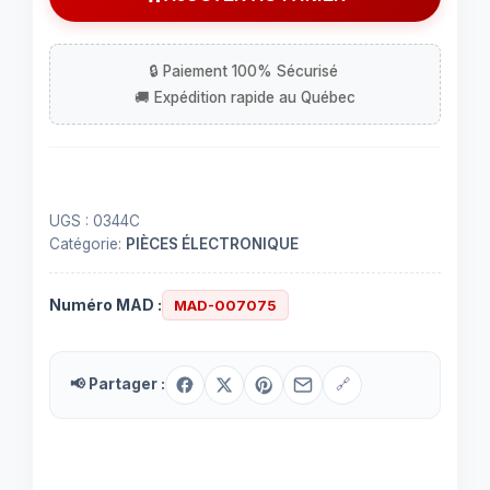
vert
3
mm
-
1.9
à
2.3
V
UGS :
0344C
Catégorie:
PIÈCES ÉLECTRONIQUE
Numéro MAD :
MAD-007075
📢 Partager :
🔗