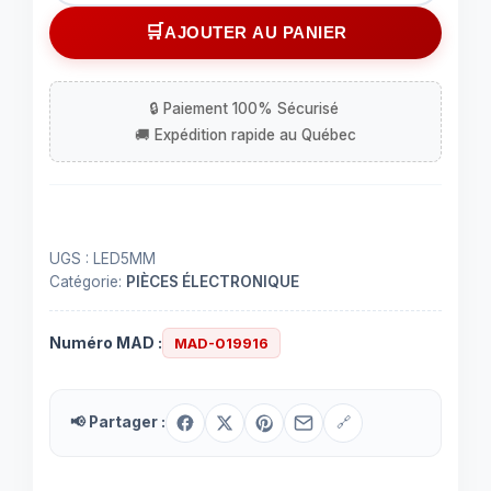
Del
AJOUTER AU PANIER
bi-
colore
vert
et
rouge
de
5
mm
UGS :
LED5MM
Catégorie:
PIÈCES ÉLECTRONIQUE
Numéro MAD :
MAD-019916
📢 Partager :
🔗