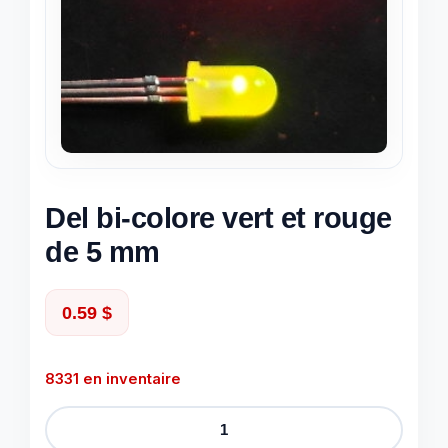
Del bi-colore vert et rouge
de 5 mm
0.59
$
8331 en inventaire
quantité
de