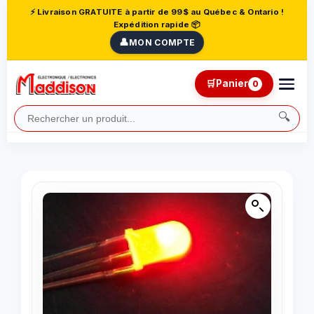
⚡ Livraison GRATUITE à partir de 99$ au Québec & Ontario !
Expédition rapide 📦
👤
MON COMPTE
🛒
Panier
0
🔍