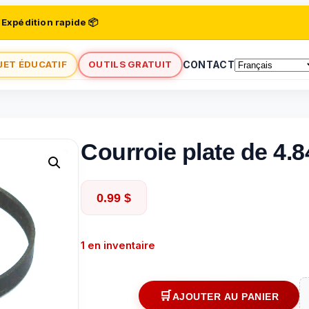
 Expédition rapide 📦
JET ÉDUCATIF
OUTILS GRATUIT
CONTACT
Courroie plate de 4.8
0.99
$
1 en inventaire
AJOUTER AU PANIER
quantité