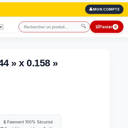
👤
MON COMPTE
🔍
🛒
Panier
0
44 » x 0.158 »