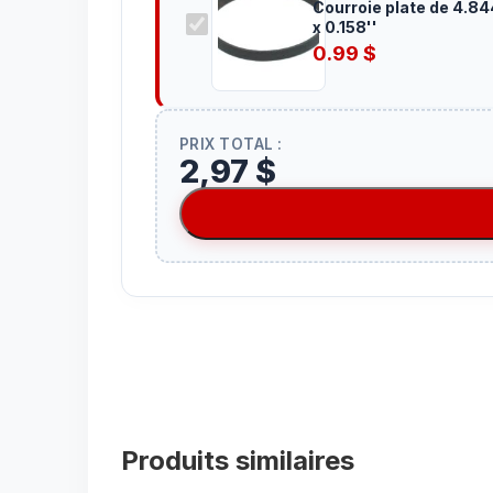
Courroie plate de 4.84
x 0.158''
0.99
$
PRIX TOTAL :
2,97 $
Produits similaires