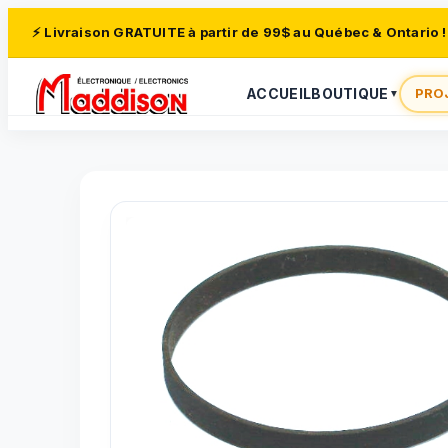
⚡ Livraison GRATUITE à partir de 99$ au Québec & Ontario !
ACCUEIL
BOUTIQUE
PRO
▼