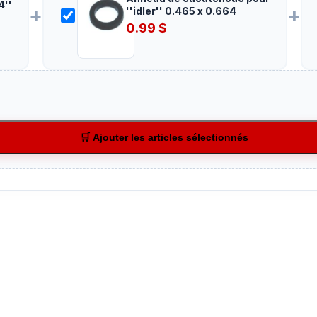
4''
+
+
''idler'' 0.465 x 0.664
0.99
$
🛒 Ajouter les articles sélectionnés