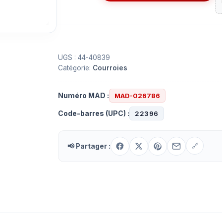
de
Courroie
plate
de
4.844''
UGS :
44-40839
Catégorie:
Courroies
x
0.158''
Numéro MAD :
MAD-026786
Code-barres (UPC) :
22396
📢 Partager :
🔗