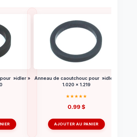
pour »idler »
Anneau de caoutchouc pour »idler »
50
1.020 x 1.219
0.99
$
NIER
AJOUTER AU PANIER