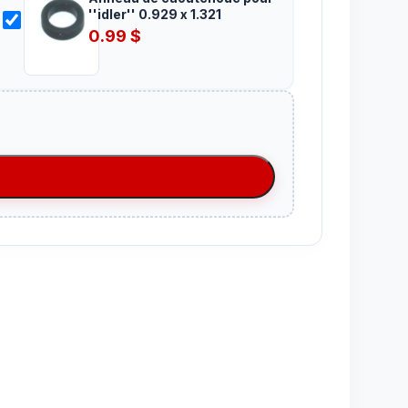
''idler'' 0.929 x 1.321
0.99
$