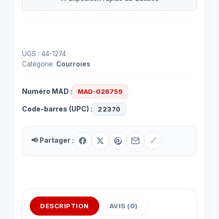
0.047''
UGS :
44-1274
Catégorie:
Courroies
Numéro MAD :
MAD-026759
Code-barres (UPC) :
22370
📢 Partager :
🔗
DESCRIPTION
AVIS (0)