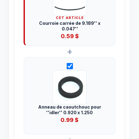
CET ARTICLE
Courroie carrée de 9.189'' x
0.047''
0.59
$
+
Anneau de caoutchouc pour
''idler'' 0.920 x 1.250
0.99
$