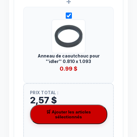
+
Anneau de caoutchouc pour
''idler'' 0.810 x 1.093
0.99
$
PRIX TOTAL :
2,57 $
🛒 Ajouter les articles
sélectionnés