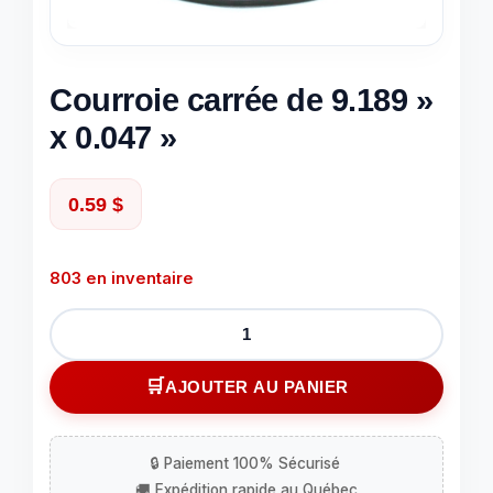
Courroie carrée de 9.189 »
x 0.047 »
0.59
$
803 en inventaire
quantité
de
Courroie
AJOUTER AU PANIER
carrée
de
9.189''
x