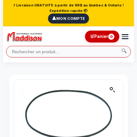
⚡ Livraison GRATUITE à partir de 99$ au Québec & Ontario !
Expédition rapide 📦
👤
MON COMPTE
🛒
Panier
0
🔍