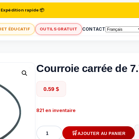
 Expédition rapide 📦
JET ÉDUCATIF
OUTILS GRATUIT
CONTACT
Courroie carrée de 7.
0.59
$
821 en inventaire
quantité
AJOUTER AU PANIER
de