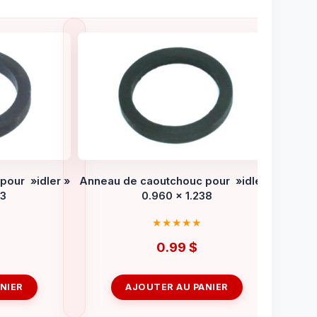
pour »idler »
Anneau de caoutchouc pour »idler »
93
0.960 x 1.238
0.99
$
NIER
AJOUTER AU PANIER