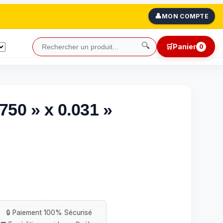
👤
MON COMPTE
🔍
🛒
Panier
0
750 » x 0.031 »