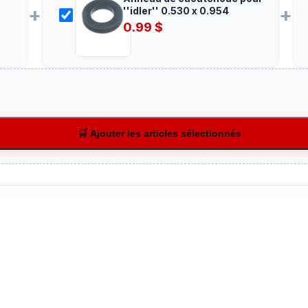
+
+
''idler'' 0.530 x 0.954
0.99
$
🛒 Ajouter les articles sélectionnés