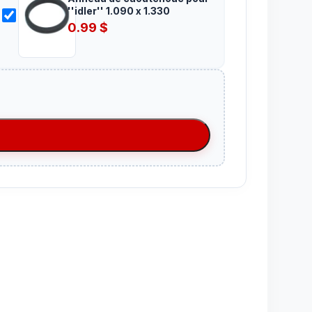
''idler'' 1.090 x 1.330
0.99
$