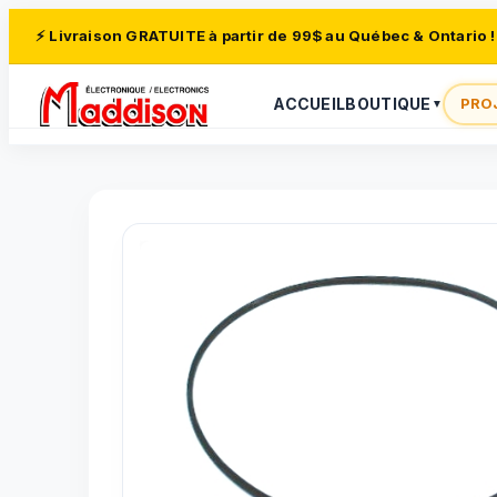
⚡ Livraison GRATUITE à partir de 99$ au Québec & Ontario !
ACCUEIL
BOUTIQUE
PRO
▼