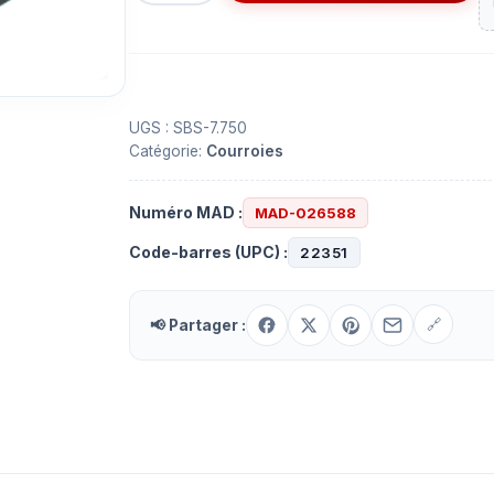
Courroie
carrée
de
7.750''
x
UGS :
SBS-7.750
Catégorie:
Courroies
0.031''
Numéro MAD :
MAD-026588
Code-barres (UPC) :
22351
📢 Partager :
🔗