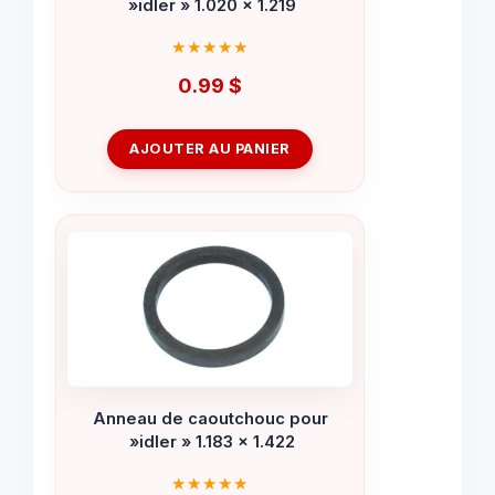
»idler » 1.020 x 1.219
0.99
$
AJOUTER AU PANIER
Anneau de caoutchouc pour
»idler » 1.183 x 1.422