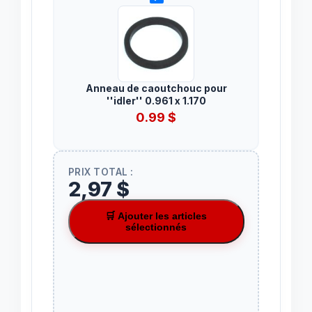
Anneau de caoutchouc pour
''idler'' 0.961 x 1.170
0.99
$
PRIX TOTAL :
2,97 $
🛒 Ajouter les articles
sélectionnés