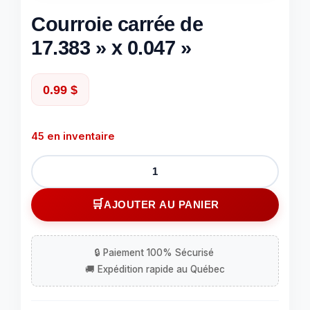
Courroie carrée de
17.383 » x 0.047 »
0.99
$
45 en inventaire
quantité
de
Courroie
AJOUTER AU PANIER
carrée
de
17.383''
x
0.047''