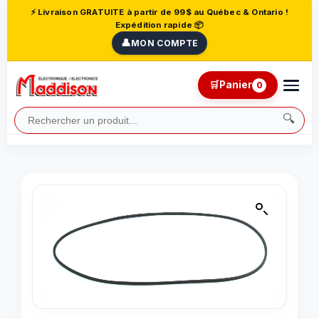
⚡ Livraison GRATUITE à partir de 99$ au Québec & Ontario !
Expédition rapide 📦
👤
MON COMPTE
🛒
Panier
0
🔍