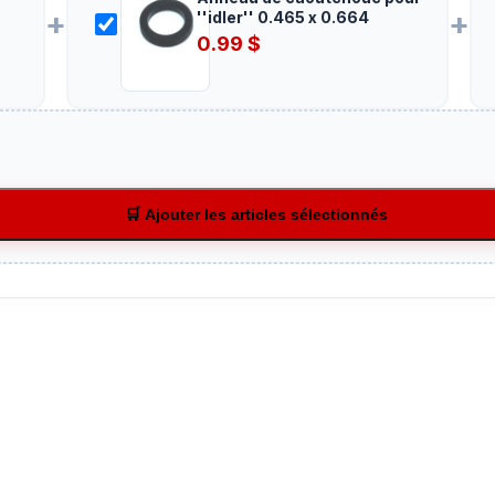
+
+
''idler'' 0.465 x 0.664
0.99
$
🛒 Ajouter les articles sélectionnés