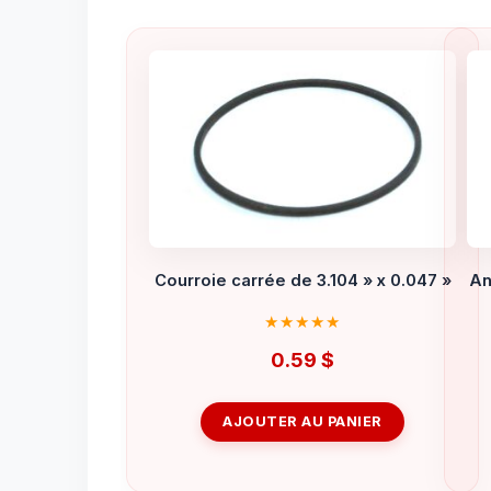
Courroie carrée de 3.104 » x 0.047 »
An
0.59
$
AJOUTER AU PANIER