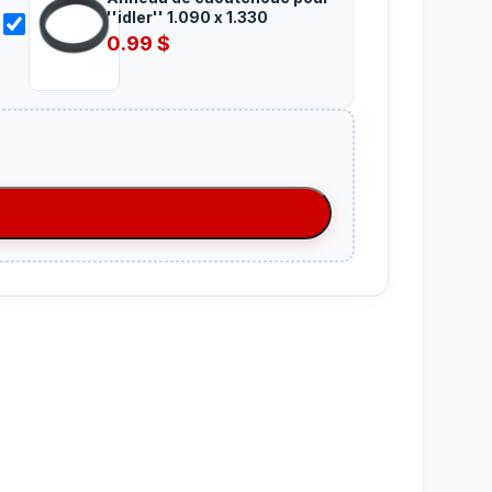
''idler'' 1.090 x 1.330
0.99
$