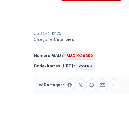
Courroie
carrée
de
15.523''
x
UGS :
44-12125
Catégorie:
Courroies
0.047''
Numéro MAD :
MAD-026882
Code-barres (UPC) :
22463
📢 Partager :
🔗