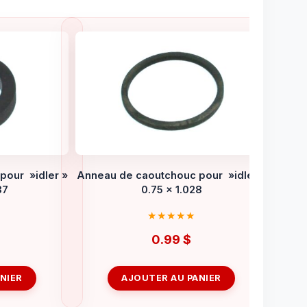
pour »idler »
Anneau de caoutchouc pour »idler »
37
0.75 x 1.028
0.99
$
NIER
AJOUTER AU PANIER