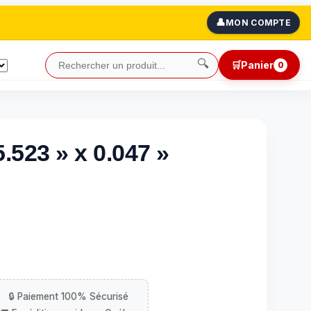
👤
MON COMPTE
🔍
🛒
Panier
0
.523 » x 0.047 »