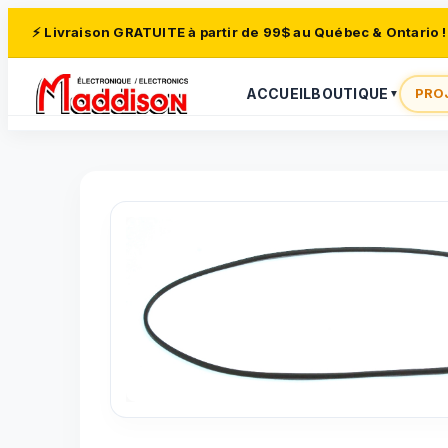
⚡ Livraison GRATUITE à partir de 99$ au Québec & Ontario !
ACCUEIL
BOUTIQUE
PRO
▼