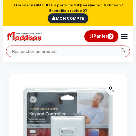
⚡ Livraison GRATUITE à partir de 99$ au Québec & Ontario !
Expédition rapide 📦
👤
MON COMPTE
🛒
Panier
0
🔍