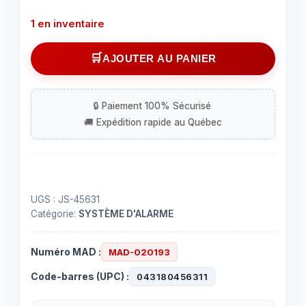
1 en inventaire
quantité
AJOUTER AU PANIER
de
Contrôleur
de
lumière
compatible
avec
Z-
Wave
UGS :
JS-45631
Catégorie:
SYSTÈME D'ALARME
Numéro MAD :
MAD-020193
Code-barres (UPC) :
043180456311