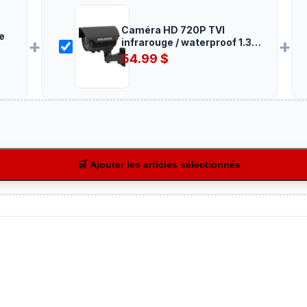
Caméra HD 720P TVI
e
+
+
infrarouge / waterproof 1.3
MP
54.99
$
🛒 Ajouter les articles sélectionnés