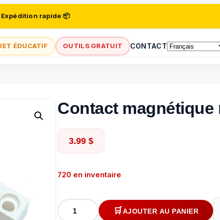
 Expédition rapide 📦
JET ÉDUCATIF
OUTILS GRATUIT
CONTACT
Contact magnétique 
3.99
$
720 en inventaire
quantité
AJOUTER AU PANIER
de