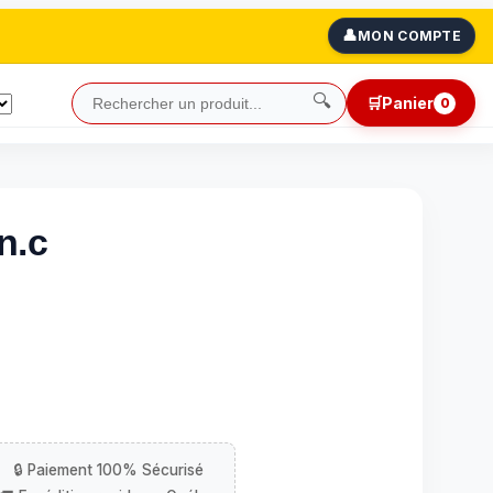
👤
MON COMPTE
🔍
🛒
Panier
0
n.c