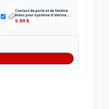
Contact de porte et de fenêtre
blanc pour système d'alarme.
Normalement fermé ( n.c.) et
5.99
$
normalement ouvert