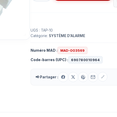
Contact
magnétique
n.c
UGS :
TAP-10
Catégorie:
SYSTÈME D'ALARME
Numéro MAD :
MAD-003569
Code-barres (UPC) :
690780010964
📢 Partager :
🔗