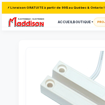
⚡ Livraison GRATUITE à partir de 99$ au Québec & Ontario !
ACCUEIL
BOUTIQUE
PRO
▼