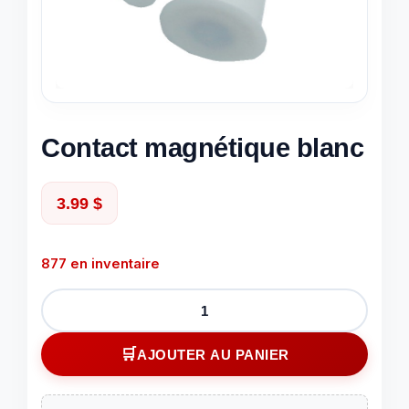
Contact magnétique blanc
3.99
$
877 en inventaire
quantité
de
Contact
AJOUTER AU PANIER
magnétique
blanc