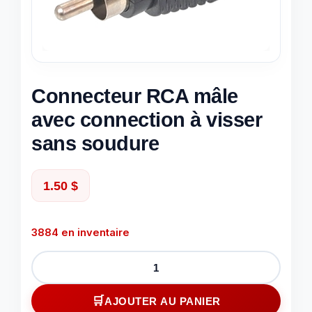
Connecteur RCA mâle
avec connection à visser
sans soudure
1.50
$
3884 en inventaire
quantité
de
Connecteur
AJOUTER AU PANIER
RCA