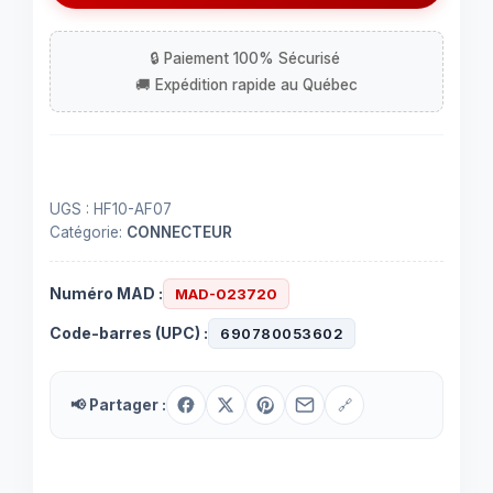
mâle
avec
connection
à
visser
sans
soudure
UGS :
HF10-AF07
Catégorie:
CONNECTEUR
Numéro MAD :
MAD-023720
Code-barres (UPC) :
690780053602
📢 Partager :
🔗