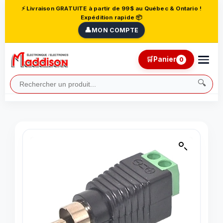
⚡ Livraison GRATUITE à partir de 99$ au Québec & Ontario !
Expédition rapide 📦
👤
MON COMPTE
🛒
Panier
0
🔍