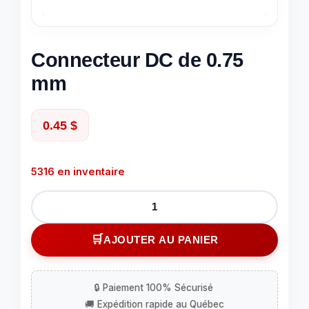
Connecteur DC de 0.75
mm
0.45
$
5316 en inventaire
quantité
de
Connecteur
AJOUTER AU PANIER
DC
de
0.75
mm