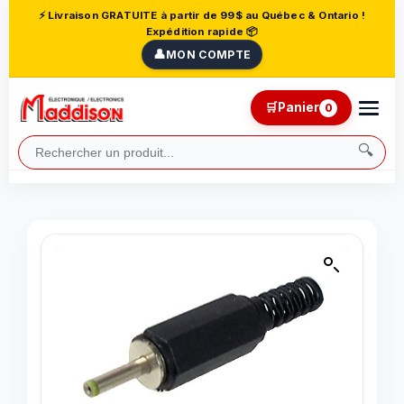
⚡ Livraison GRATUITE à partir de 99$ au Québec & Ontario !
Expédition rapide 📦
👤
MON COMPTE
🛒
Panier
0
🔍