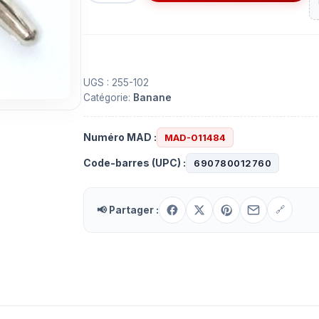
Connecteur
banane
rouge
mâle
à
UGS :
255-102
Catégorie:
Banane
90
degrés
Numéro MAD :
MAD-011484
Code-barres (UPC) :
690780012760
📢 Partager :
🔗