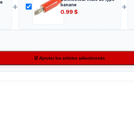
ge
+
+
banane
0.99
$
🛒 Ajouter les articles sélectionnés