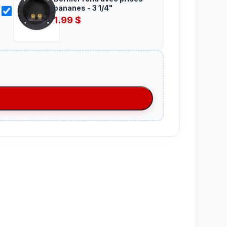
bananes - 3 1/4"
1.99
$