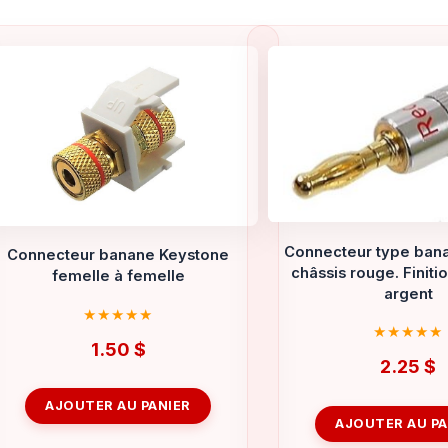
Connecteur type ban
Connecteur banane Keystone
châssis rouge. Finiti
femelle à femelle
argent
1.50
$
2.25
$
AJOUTER AU PANIER
AJOUTER AU PA