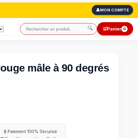
👤
MON COMPTE
🔍
🛒
Panier
0
ouge mâle à 90 degrés