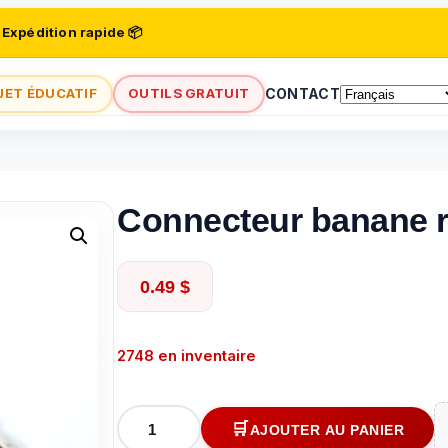
 Expédition rapide 📦
JET ÉDUCATIF
OUTILS GRATUIT
CONTACT
Connecteur banane r
0.49
$
2748 en inventaire
quantité
AJOUTER AU PANIER
de