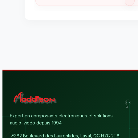
Expert en composants électroniques et solutions
audio-vidéo depuis 1994.
📍
382 Boulevard des Laurentides, Laval, QC H7G 2T8