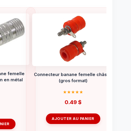
ane femelle
Connecteur banane femelle châssis
on en métal
(gros format)
0.49
$
AJOUTER AU PANIER
NIER