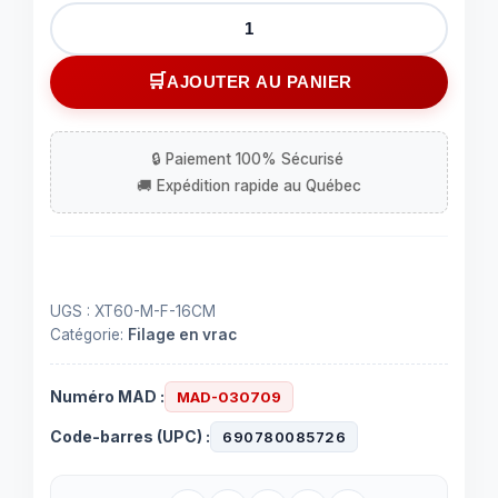
quantité
de
Connecteur
AJOUTER AU PANIER
amass
câble
14
awg
30a
2pin
male+femelle
16
UGS :
XT60-M-F-16CM
cm
Catégorie:
Filage en vrac
Numéro MAD :
MAD-030709
Code-barres (UPC) :
690780085726