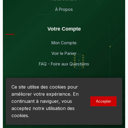
À Propos
Votre Compte
Mon Compte
Voir le Panier
FAQ - Foire aux Questions
Ce site utilise des cookies pour
améliorer votre expérience. En
© 2026
Maddison Électronique Inc.
Tous droits réservés.
continuant à naviguer, vous
Accepter
Politique de confidentialité & Cookies
|
Conditions d'utilisation
acceptez notre utilisation des
Numéro d'entreprise du Québec (NEQ) :
1144606069
• TPS :
R138919030RT0001 • TVQ : 10-1702-3051TQ0001
cookies.