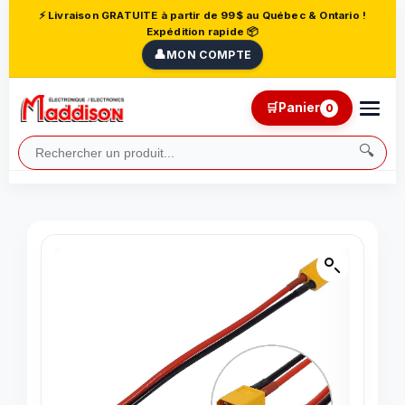
⚡ Livraison GRATUITE à partir de 99$ au Québec & Ontario !
Expédition rapide 📦
👤
MON COMPTE
🛒
Panier
0
🔍