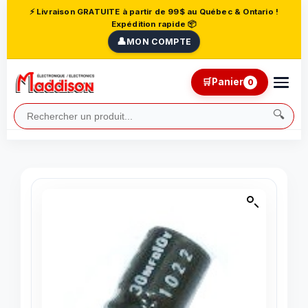
⚡ Livraison GRATUITE à partir de 99$ au Québec & Ontario !
Expédition rapide 📦
👤
MON COMPTE
🛒
Panier
0
🔍