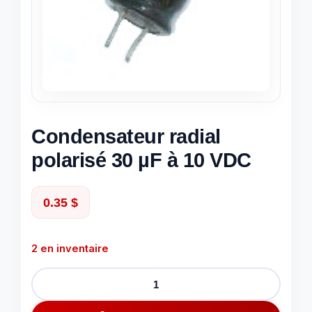
Condensateur radial
polarisé 30 µF à 10 VDC
0.35
$
2 en inventaire
quantité
de
Condensateur