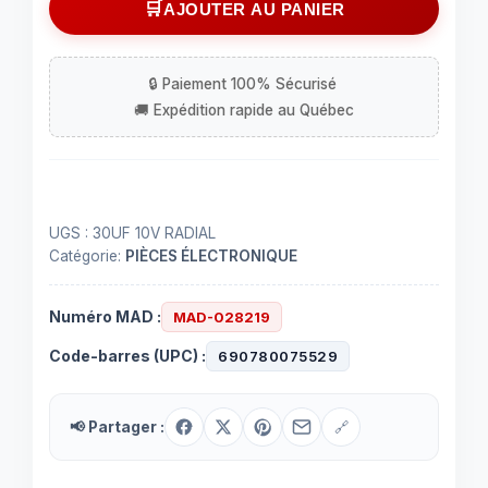
AJOUTER AU PANIER
radial
polarisé
30
µF
à
10
VDC
UGS :
30UF 10V RADIAL
Catégorie:
PIÈCES ÉLECTRONIQUE
Numéro MAD :
MAD-028219
Code-barres (UPC) :
690780075529
📢 Partager :
🔗