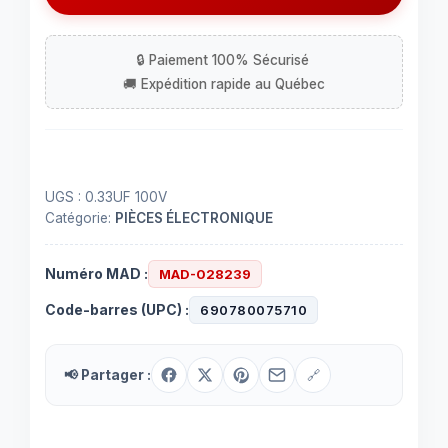
0.33UF
100V
radial
UGS :
0.33UF 100V
Catégorie:
PIÈCES ÉLECTRONIQUE
Numéro MAD :
MAD-028239
Code-barres (UPC) :
690780075710
📢 Partager :
🔗