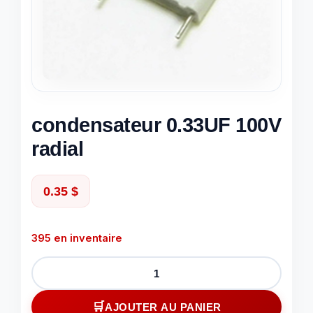
condensateur 0.33UF 100V
radial
0.35
$
395 en inventaire
quantité
de
condensateur
AJOUTER AU PANIER