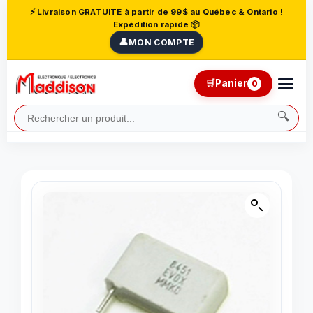
⚡ Livraison GRATUITE à partir de 99$ au Québec & Ontario !
Expédition rapide 📦
👤
MON COMPTE
🛒
Panier
0
🔍