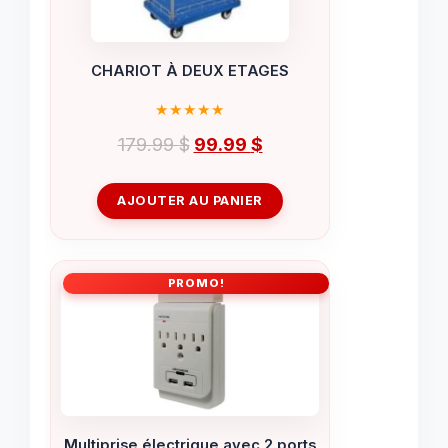
CHARIOT À DEUX ETAGES
Le
Le
179.99
$
99.99
$
prix
prix
initial
actuel
AJOUTER AU PANIER
était :
est :
179.99 $.
99.99 $.
PROMO!
Multiprise électrique avec 2 ports