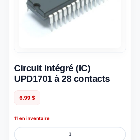
Circuit intégré (IC)
UPD1701 à 28 contacts
6.99
$
11 en inventaire
quantité
de