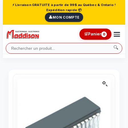
⚡ Livraison GRATUITE à partir de 99$ au Québec & Ontario !
Expédition rapide 📦
👤
MON COMPTE
🛒
Panier
0
🔍