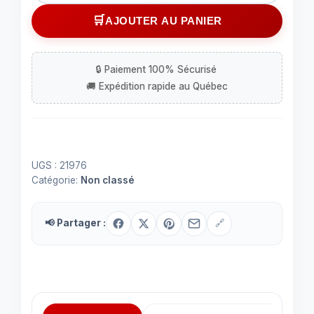
Circuit
AJOUTER AU PANIER
intégré
(IC)
UPD1701
à
28
contacts
UGS :
21976
Catégorie:
Non classé
📢 Partager :
🔗