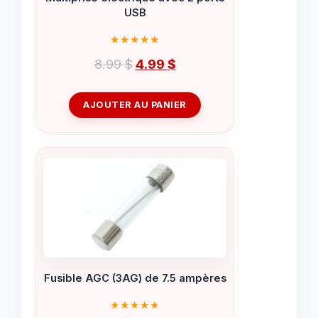
USB
Le
Le
8.99
$
4.99
$
prix
prix
initial
actuel
AJOUTER AU PANIER
était :
est :
8.99 $.
4.99 $.
Fusible AGC (3AG) de 7.5 ampères