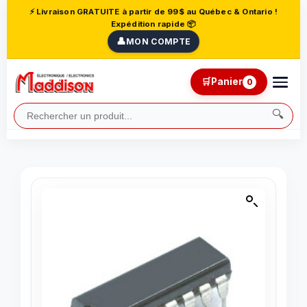
⚡ Livraison GRATUITE à partir de 99$ au Québec & Ontario !
Expédition rapide 📦
👤
MON COMPTE
🛒
Panier
0
🔍