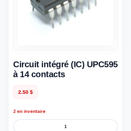
Circuit intégré (IC) UPC595
à 14 contacts
2.50
$
2 en inventaire
quantité
de