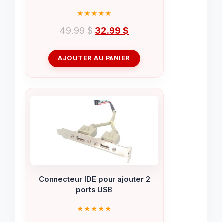
Le
Le
49.99
$
32.99
$
prix
prix
initial
actuel
AJOUTER AU PANIER
était :
est :
49.99 $.
32.99 $.
Connecteur IDE pour ajouter 2
ports USB