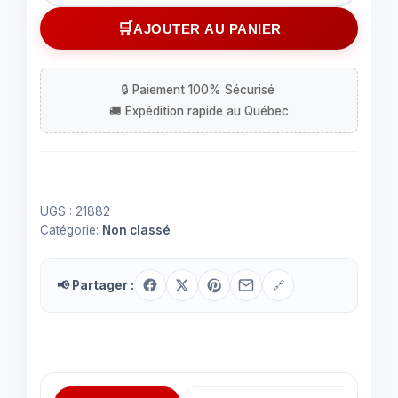
Circuit
AJOUTER AU PANIER
intégré
(IC)
UPC595
à
14
contacts
UGS :
21882
Catégorie:
Non classé
📢 Partager :
🔗