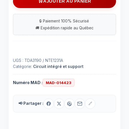
AJOUTER AU PANIER
de
IC
TDA3190
UGS :
TDA3190 / NTE1231A
Catégorie:
Circuit intégré et support
Numéro MAD :
MAD-014423
📢 Partager :
🔗