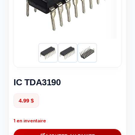
IC TDA3190
4.99
$
1 en inventaire
quantité