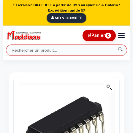
⚡ Livraison GRATUITE à partir de 99$ au Québec & Ontario !
Expédition rapide 📦
👤
MON COMPTE
🛒
Panier
0
🔍