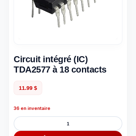
Circuit intégré (IC)
TDA2577 à 18 contacts
11.99
$
36 en inventaire
quantité
de
Circuit