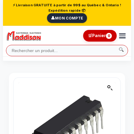
⚡ Livraison GRATUITE à partir de 99$ au Québec & Ontario !
Expédition rapide 📦
👤
MON COMPTE
🛒
Panier
0
🔍