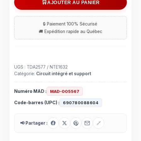
AJOUTER AU PANIER
intégré
(IC)
TDA2577
à
18
contacts
UGS :
TDA2577 / NTE1632
Catégorie:
Circuit intégré et support
Numéro MAD :
MAD-005567
Code-barres (UPC) :
690780088604
📢 Partager :
🔗