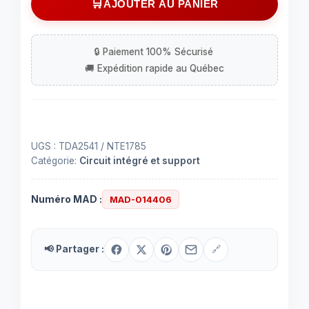
AJOUTER AU PANIER
intégré
(IC)
TDA2541
à
16
contacts
UGS :
TDA2541 / NTE1785
Catégorie:
Circuit intégré et support
Numéro MAD :
MAD-014406
📢 Partager :
🔗