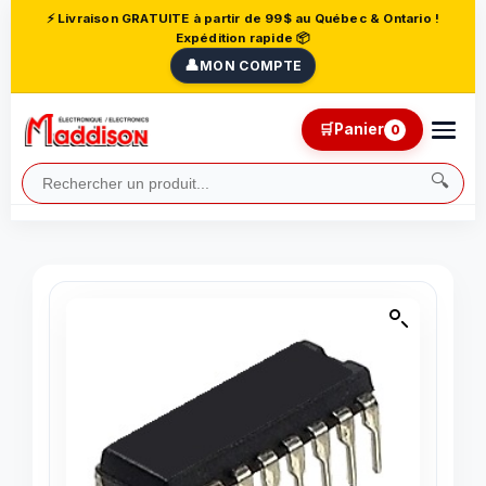
⚡ Livraison GRATUITE à partir de 99$ au Québec & Ontario !
Expédition rapide 📦
👤
MON COMPTE
🛒
Panier
0
🔍