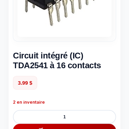
Circuit intégré (IC)
TDA2541 à 16 contacts
3.99
$
2 en inventaire
quantité
de
Circuit