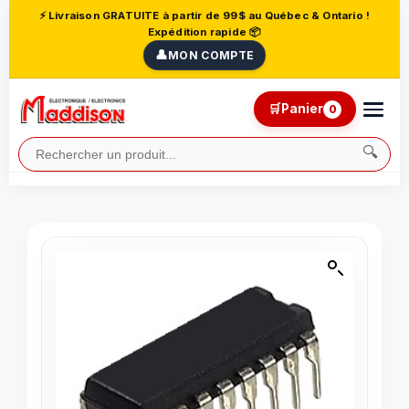
⚡ Livraison GRATUITE à partir de 99$ au Québec & Ontario !
Expédition rapide 📦
👤
MON COMPTE
🛒
Panier
0
🔍