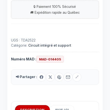
intégré
(IC)
TDA2522
à
16
contacts
UGS :
TDA2522
Catégorie:
Circuit intégré et support
Numéro MAD :
MAD-014405
📢 Partager :
🔗
DESCRIPTION
AVIS (0)