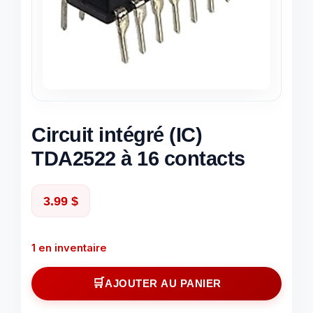
Circuit intégré (IC)
TDA2522 à 16 contacts
3.99
$
1 en inventaire
quantité
AJOUTER AU PANIER
de
Circuit