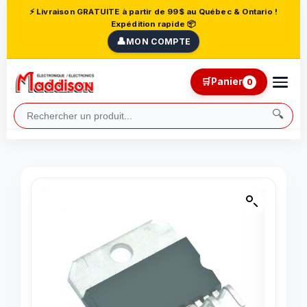
⚡ Livraison GRATUITE à partir de 99$ au Québec & Ontario !
Expédition rapide 📦
👤
MON COMPTE
🛒
Panier
0
🔍