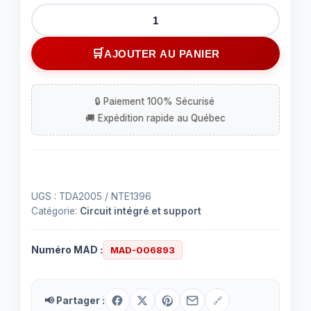
quantité
de
IC
AJOUTER AU PANIER
TDA2005
UGS :
TDA2005 / NTE1396
Catégorie:
Circuit intégré et support
Numéro MAD :
MAD-006893
📢 Partager :
🔗