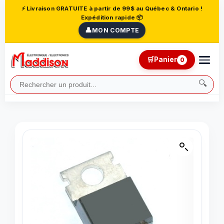
⚡ Livraison GRATUITE à partir de 99$ au Québec & Ontario !
Expédition rapide 📦
👤
MON COMPTE
🛒
Panier
0
🔍