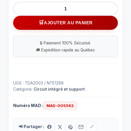
quantité
de
IC
AJOUTER AU PANIER
TDA2003
UGS :
TDA2003 / NTE1288
Catégorie:
Circuit intégré et support
Numéro MAD :
MAD-005562
📢 Partager :
🔗