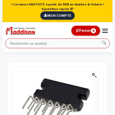
⚡ Livraison GRATUITE à partir de 99$ au Québec & Ontario !
Expédition rapide 📦
👤
MON COMPTE
🛒
Panier
0
🔍