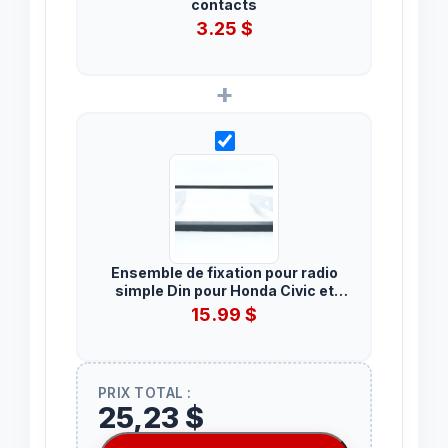
contacts
3.25
$
+
Ensemble de fixation pour radio
simple Din pour Honda Civic et
Civic Hybrid 2001 à 2005.
15.99
$
PRIX TOTAL :
25,23 $