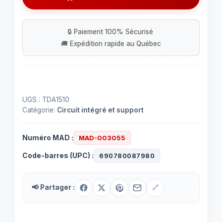
TDA1510
UGS :
TDA1510
Catégorie:
Circuit intégré et support
Numéro MAD :
MAD-003055
Code-barres (UPC) :
690780087980
📢 Partager :
🔗