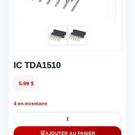
IC TDA1510
5.99
$
4 en inventaire
quantité
de
IC
AJOUTER AU PANIER