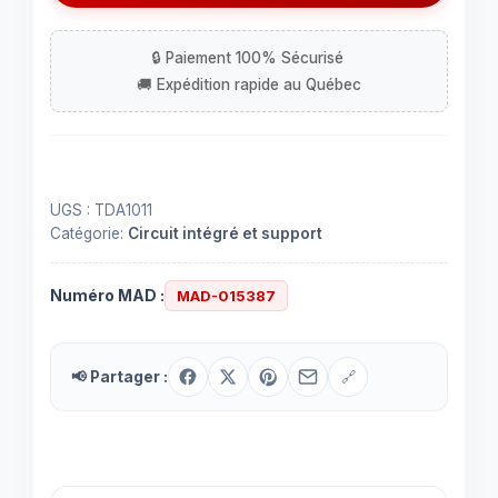
IC
TDA1011
UGS :
TDA1011
Catégorie:
Circuit intégré et support
Numéro MAD :
MAD-015387
📢 Partager :
🔗