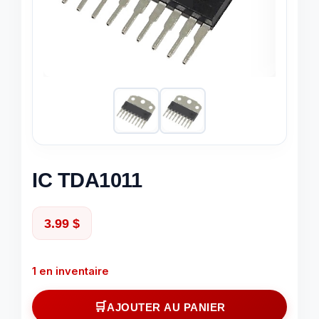
IC TDA1011
3.99
$
1 en inventaire
quantité
AJOUTER AU PANIER
de