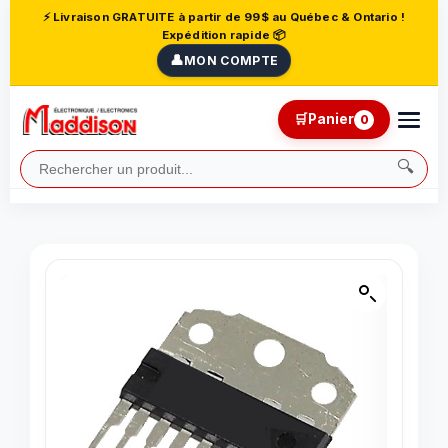
⚡ Livraison GRATUITE à partir de 99$ au Québec & Ontario !
Expédition rapide 📦
👤
MON COMPTE
🛒
Panier
0
🔍