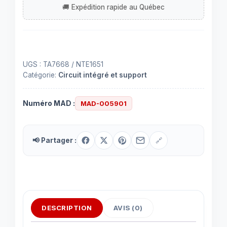
à
16
contacts
UGS :
TA7668 / NTE1651
Catégorie:
Circuit intégré et support
Numéro MAD :
MAD-005901
📢 Partager :
🔗
DESCRIPTION
AVIS (0)