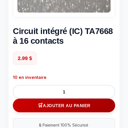
Circuit intégré (IC) TA7668
à 16 contacts
2.99
$
10 en inventaire
quantité
de
Circuit
AJOUTER AU PANIER
intégré
(IC)
TA7668