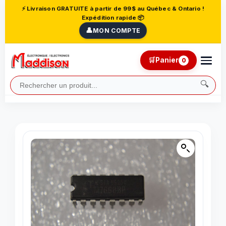
⚡ Livraison GRATUITE à partir de 99$ au Québec & Ontario !
Expédition rapide 📦
👤
MON COMPTE
🛒
Panier
0
🔍