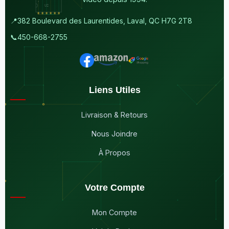
📍
382 Boulevard des Laurentides, Laval, QC H7G 2T8
📞
450-668-2755
Liens Utiles
Livraison & Retours
Nous Joindre
À Propos
Votre Compte
Mon Compte