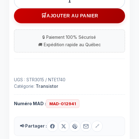
de
TRANSISTOR
AJOUTER AU PANIER
STR3015
UGS :
STR3015 / NTE1740
Catégorie:
Transistor
Numéro MAD :
MAD-012941
📢 Partager :
🔗