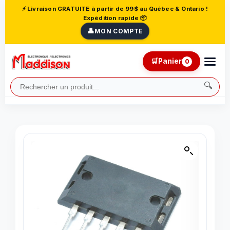
⚡ Livraison GRATUITE à partir de 99$ au Québec & Ontario !
Expédition rapide 📦
👤
MON COMPTE
🛒
Panier
0
🔍