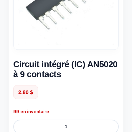
Circuit intégré (IC) AN5020
à 9 contacts
2.80
$
99 en inventaire
quantité
de