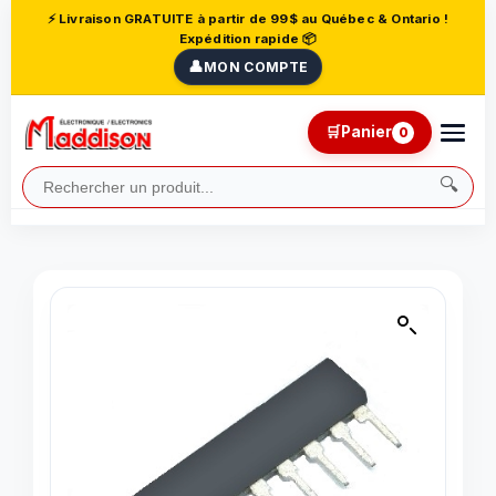
⚡ Livraison GRATUITE à partir de 99$ au Québec & Ontario !
Expédition rapide 📦
👤
MON COMPTE
🛒
Panier
0
🔍