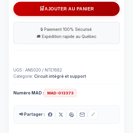
Circuit
AJOUTER AU PANIER
intégré
(IC)
AN5020
à
9
contacts
UGS :
AN5020 / NTE1682
Catégorie:
Circuit intégré et support
Numéro MAD :
MAD-013373
📢 Partager :
🔗