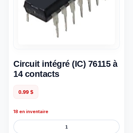
Circuit intégré (IC) 76115 à
14 contacts
0.99
$
18 en inventaire
quantité
de