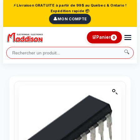
⚡ Livraison GRATUITE à partir de 99$ au Québec & Ontario !
Expédition rapide 📦
👤
MON COMPTE
🛒
Panier
0
🔍