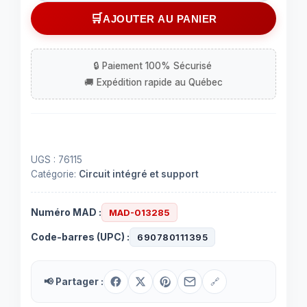
Circuit
AJOUTER AU PANIER
intégré
(IC)
76115
à
14
contacts
UGS :
76115
Catégorie:
Circuit intégré et support
Numéro MAD :
MAD-013285
Code-barres (UPC) :
690780111395
📢 Partager :
🔗