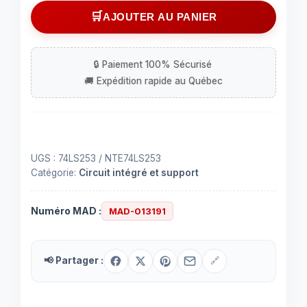
Circuit
AJOUTER AU PANIER
intégré
(IC)
74LS253
à
16
contacts
UGS :
74LS253 / NTE74LS253
Catégorie:
Circuit intégré et support
Numéro MAD :
MAD-013191
📢 Partager :
🔗