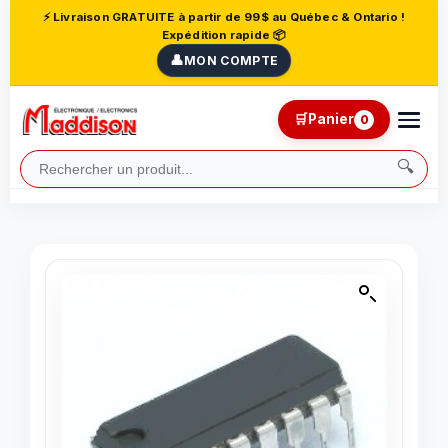
⚡ Livraison GRATUITE à partir de 99$ au Québec & Ontario !
Expédition rapide 📦
👤
MON COMPTE
🛒
Panier
0
🔍