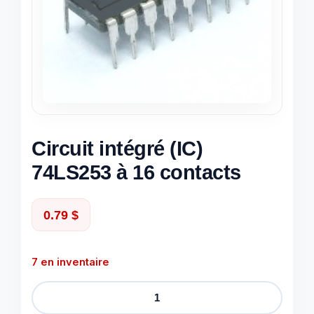
Circuit intégré (IC)
74LS253 à 16 contacts
0.79
$
7 en inventaire
quantité
de