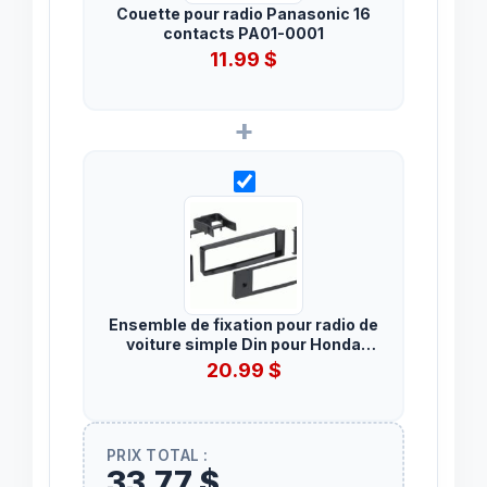
Couette pour radio Panasonic 16
contacts PA01-0001
11.99
$
+
Ensemble de fixation pour radio de
voiture simple Din pour Honda
Civic 1996 à 1998
20.99
$
PRIX TOTAL :
33,77 $