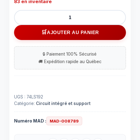
83 en inventaire
quantité
de
Circuit
AJOUTER AU PANIER
intégré
(IC)
74LS192
à
16
contacts
UGS :
74LS192
Catégorie:
Circuit intégré et support
Numéro MAD :
MAD-008789