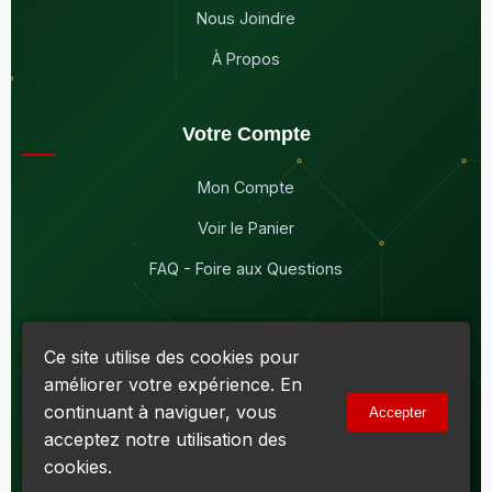
Nous Joindre
À Propos
Votre Compte
Mon Compte
Voir le Panier
FAQ - Foire aux Questions
Ce site utilise des cookies pour
améliorer votre expérience. En
© 2026
Maddison Électronique Inc.
Tous droits réservés.
continuant à naviguer, vous
Accepter
Politique de confidentialité & Cookies
|
Conditions d'utilisation
acceptez notre utilisation des
Numéro d'entreprise du Québec (NEQ) :
1144606069
• TPS :
R138919030RT0001 • TVQ : 10-1702-3051TQ0001
cookies.