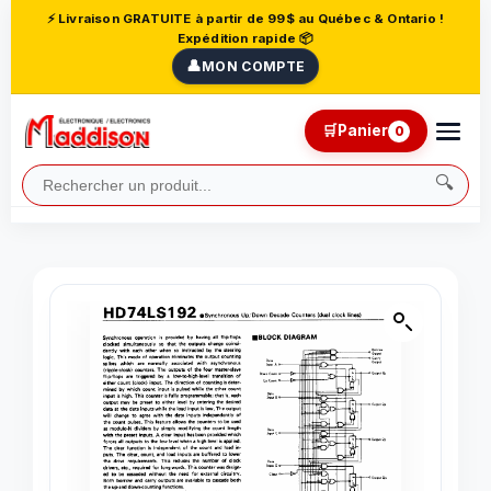
⚡ Livraison GRATUITE à partir de 99$ au Québec & Ontario !
Expédition rapide 📦
👤
MON COMPTE
🛒
Panier
0
🔍