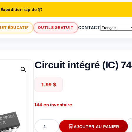
 Expédition rapide 📦
JET ÉDUCATIF
OUTILS GRATUIT
CONTACT
Circuit intégré (IC) 
1.99
$
144 en inventaire
quantité
AJOUTER AU PANIER
de