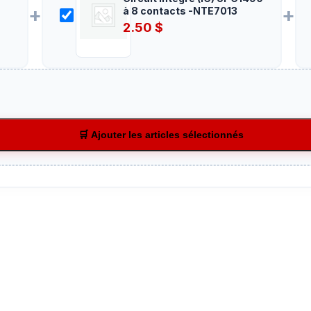
+
+
à 8 contacts -NTE7013
2.50
$
🛒 Ajouter les articles sélectionnés