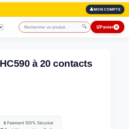
👤
MON COMPTE
🔍
🛒
Panier
0
74HC590 à 20 contacts