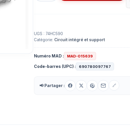
Circuit
intégré
(IC)
74HC590
à
UGS :
74HC590
Catégorie:
Circuit intégré et support
20
contacts
Numéro MAD :
MAD-015639
Code-barres (UPC) :
690780097767
📢 Partager :
🔗