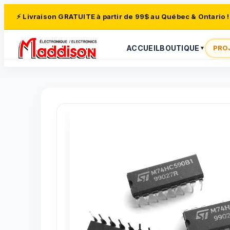
⚡ Livraison GRATUITE à partir de 99$ au Québec & Ontario !
ACCUEIL
BOUTIQUE
PRO
▼