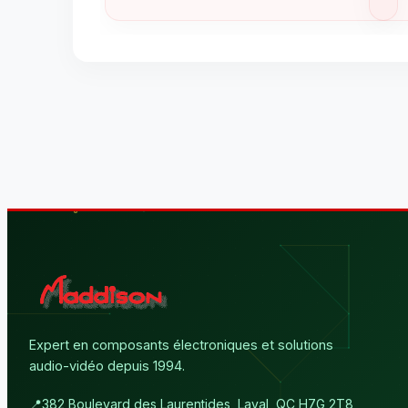
Expert en composants électroniques et solutions
audio-vidéo depuis 1994.
📍
382 Boulevard des Laurentides, Laval, QC H7G 2T8