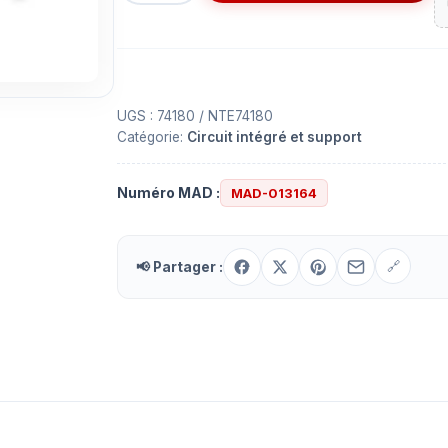
Circuit
intégré
(IC)
74180
à
UGS :
74180 / NTE74180
Catégorie:
Circuit intégré et support
14
contacts
Numéro MAD :
MAD-013164
📢 Partager :
🔗