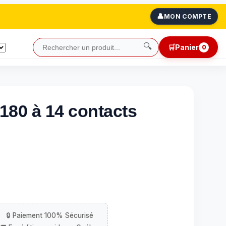
👤
MON COMPTE
🔍
🛒
Panier
0
74180 à 14 contacts