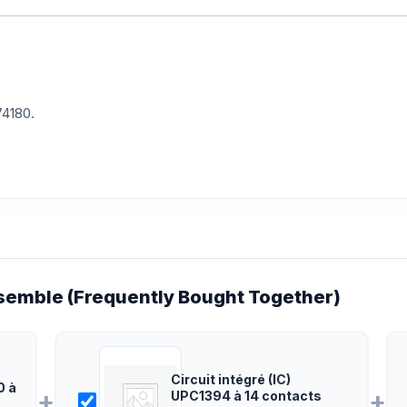
74180.
emble (Frequently Bought Together)
Circuit intégré (IC)
0 à
+
+
UPC1394 à 14 contacts