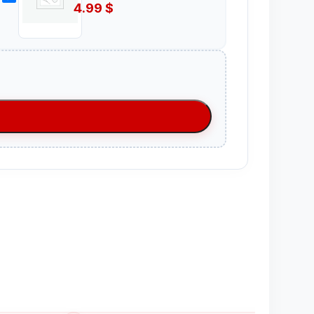
4.99
$