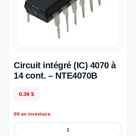
Circuit intégré (IC) 4070 à
14 cont. – NTE4070B
0.39
$
99 en inventaire
quantité
de