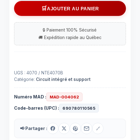
Circuit
AJOUTER AU PANIER
intégré
(IC)
4070
à
14
cont.
-
NTE4070B
UGS :
4070 / NTE4070B
Catégorie:
Circuit intégré et support
Numéro MAD :
MAD-004062
Code-barres (UPC) :
690780110565
📢 Partager :
🔗