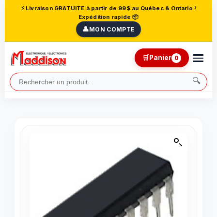
⚡ Livraison GRATUITE à partir de 99$ au Québec & Ontario !
Expédition rapide 📦
👤
MON COMPTE
🛒
Panier
0
🔍