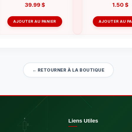
39.99
$
1.50
$
AJOUTER AU PANIER
AJOUTER AU PA
← RETOURNER À LA BOUTIQUE
Liens Utiles