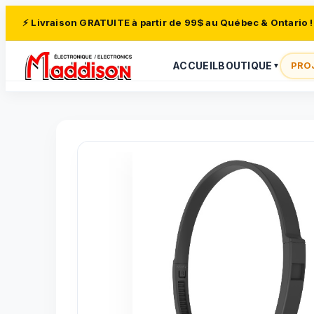
⚡ Livraison GRATUITE à partir de 99$ au Québec & Ontario !
ACCUEIL
BOUTIQUE
PRO
▼