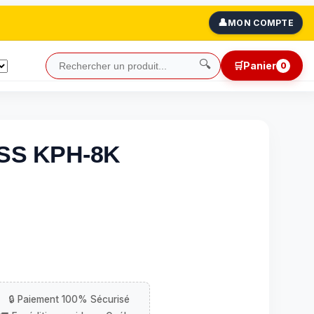
👤
MON COMPTE
🔍
🛒
Panier
0
OSS KPH-8K