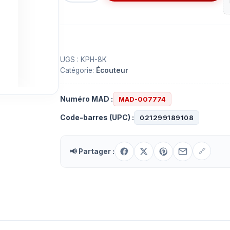
Casque
d'écoute
KOSS
KPH-
8K
UGS :
KPH-8K
Catégorie:
Écouteur
Numéro MAD :
MAD-007774
Code-barres (UPC) :
021299189108
📢 Partager :
🔗