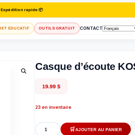
 Expédition rapide 📦
JET ÉDUCATIF
OUTILS GRATUIT
CONTACT
Casque d’écoute K
19.99
$
23 en inventaire
quantité
AJOUTER AU PANIER
de