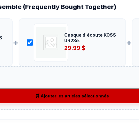
emble (Frequently Bought Together)
Casque d'écoute KOSS
S
+
+
UR23ik
29.99
$
🛒 Ajouter les articles sélectionnés