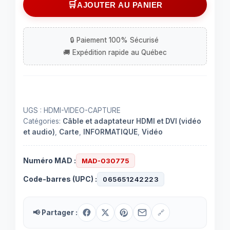
AJOUTER AU PANIER
vidéo
capture
UGS :
HDMI-VIDEO-CAPTURE
Catégories:
Câble et adaptateur HDMI et DVI (vidéo
et audio)
,
Carte
,
INFORMATIQUE
,
Vidéo
Numéro MAD :
MAD-030775
Code-barres (UPC) :
065651242223
📢 Partager :
🔗