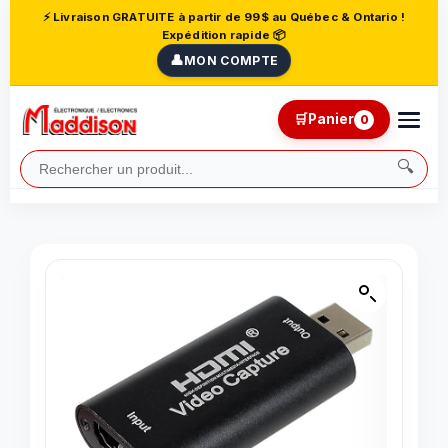
⚡ Livraison GRATUITE à partir de 99$ au Québec & Ontario !
Expédition rapide 📦
👤
MON COMPTE
🛒
Panier
0
🔍