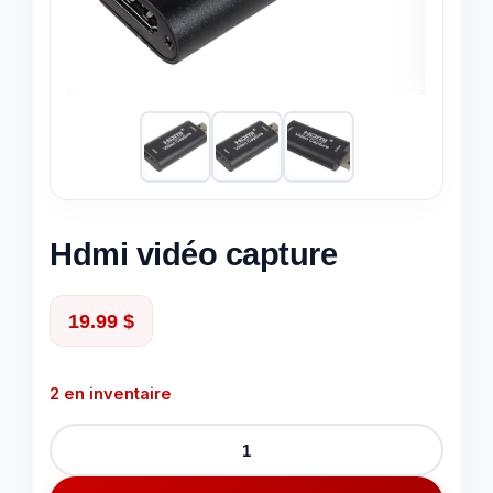
Hdmi vidéo capture
19.99
$
2 en inventaire
quantité
de
Hdmi