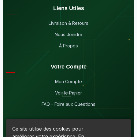
Liens Utiles
Livraison & Retours
Nous Joindre
À Propos
Votre Compte
Mon Compte
Voir le Panier
FAQ - Foire aux Questions
Ce site utilise des cookies pour
améliorer votre expérience. En
© 2026
Maddison Électronique Inc.
Tous droits réservés.