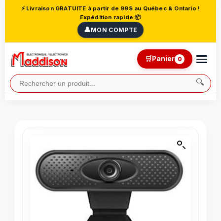
⚡ Livraison GRATUITE à partir de 99$ au Québec & Ontario !
Expédition rapide 📦
👤
MON COMPTE
🛒
Panier
0
🔍