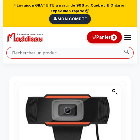
⚡ Livraison GRATUITE à partir de 99$ au Québec & Ontario !
Expédition rapide 📦
👤
MON COMPTE
🛒
Panier
0
🔍