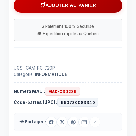
Caméra
AJOUTER AU PANIER
pour
ordinateur
Webcam
avec
base
UGS :
CAM-PC-720P
Catégorie:
INFORMATIQUE
Numéro MAD :
MAD-030236
Code-barres (UPC) :
690780083340
📢 Partager :
🔗