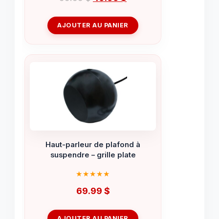
prix
prix
initial
actuel
AJOUTER AU PANIER
était :
est :
99.99 $.
49.99 $.
Haut-parleur de plafond à
suspendre – grille plate
69.99
$
AJOUTER AU PANIER