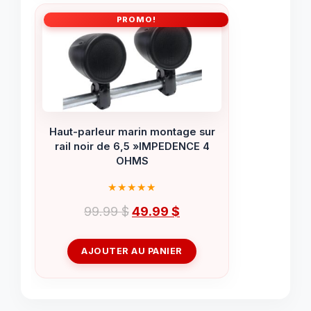
PROMO!
Haut-parleur marin montage sur
rail noir de 6,5 »IMPEDENCE 4
OHMS
Le
Le
99.99
$
49.99
$
prix
prix
initial
actuel
AJOUTER AU PANIER
était :
est :
99.99 $.
49.99 $.