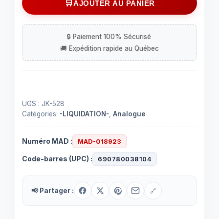
AJOUTER AU PANIER
de
Caméra
analogique
infrarouge
/
waterproof
700
TVL
UGS :
JK-528
Catégories:
-LIQUIDATION-
,
Analogue
Numéro MAD :
MAD-018923
Code-barres (UPC) :
690780038104
📢 Partager :
🔗