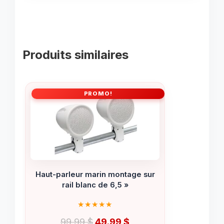
Produits similaires
PROMO!
Haut-parleur marin montage sur
rail blanc de 6,5 »
Le
Le
99.99
$
49.99
$