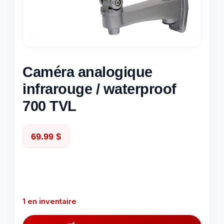
Caméra analogique
infrarouge / waterproof
700 TVL
69.99
$
1 en inventaire
quantité