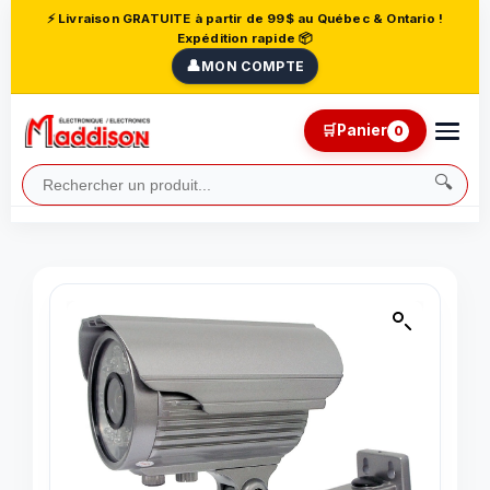
⚡ Livraison GRATUITE à partir de 99$ au Québec & Ontario !
Expédition rapide 📦
👤
MON COMPTE
🛒
Panier
0
🔍